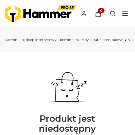
Produkty w koszyk
Otwórz wy
iKominki.pl sklep internetowy - kominki, wkłady i kratki kominkowe
Wkł
Produkt jest
niedostępny