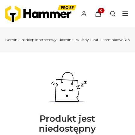
Produkty w koszyk
Otwórz wy
iKominki.pl sklep internetowy - kominki, wkłady i kratki kominkowe
Wkł
Produkt jest
niedostępny