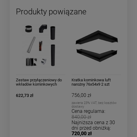
Produkty powiązane
Zestaw przyłączeniowy do
Kratka kominkowa luft
wkładów kominkowych
narożny 76x54x9 2 szt
stalowych fi 200
komplet 4 kolory
756,00 zł
622,73 zł
zawiera 23% VAT, bez kosztów
dostawy
Cena regularna:
840,00 zł
Najniższa cena z 30
dni przed obniżką:
720,00 zł