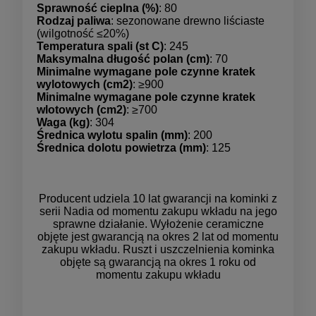
Sprawność cieplna (%)
: 80
Rodzaj paliwa
: sezonowane drewno liściaste
(wilgotność ≤20%)
Temperatura spali (st C)
: 245
Maksymalna długość polan (cm)
: 70
Minimalne wymagane pole czynne kratek
wylotowych (cm2)
: ≥900
Minimalne wymagane pole czynne kratek
wlotowych (cm2)
: ≥700
Waga (kg)
: 304
Średnica wylotu spalin (mm)
: 200
Średnica dolotu powietrza (mm)
: 125
Producent udziela 10 lat gwarancji na kominki z
serii Nadia od momentu zakupu wkładu na jego
sprawne działanie. Wyłożenie ceramiczne
objęte jest gwarancją na okres 2 lat od momentu
zakupu wkładu. Ruszt i uszczelnienia kominka
objęte są gwarancją na okres 1 roku od
momentu zakupu wkładu