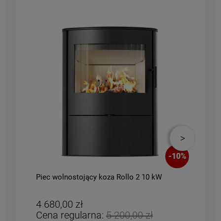
-
10
%
Piec wolnostojący koza Rollo 2 10 kW
Piec
zes
4 680,00 zł
4 8
Cena regularna:
5 200,00 zł
Cen