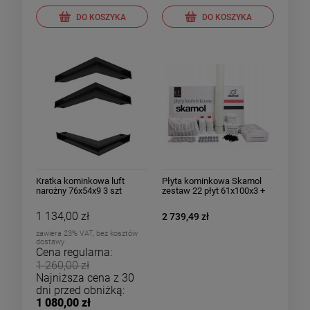
DO KOSZYKA
DO KOSZYKA
Kratka kominkowa luft
Płyta kominkowa Skamol
narożny 76x54x9 3 szt
zestaw 22 płyt 61x100x3 +
komplet 4 kolory
akcesoria
1 134,00 zł
2 739,49 zł
zawiera 23% VAT, bez kosztów
dostawy
Cena regularna:
1 260,00 zł
Najniższa cena z 30
dni przed obniżką:
1 080,00 zł