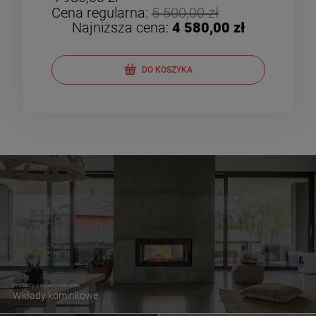
Cena regularna:
5 500,00 zł
Cen
Najniższa cena:
4 580,00 zł
DO KOSZYKA
Produkty z najwyższej półki
Wkłady kominkowe