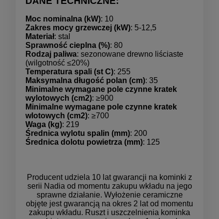
DANE TECHNICZNE:
Moc nominalna (kW)
: 10
Zakres mocy grzewczej (kW)
: 5-12,5
Materiał
: stal
Sprawność cieplna (%)
: 80
Rodzaj paliwa
: sezonowane drewno liściaste
(wilgotność ≤20%)
Temperatura spali (st C)
: 255
Maksymalna długość polan (cm)
: 35
Minimalne wymagane pole czynne kratek
wylotowych (cm2)
: ≥900
Minimalne wymagane pole czynne kratek
wlotowych (cm2)
: ≥700
Waga (kg)
: 219
Średnica wylotu spalin (mm)
: 200
Średnica dolotu powietrza (mm)
: 125
Producent udziela 10 lat gwarancji na kominki z
serii Nadia od momentu zakupu wkładu na jego
sprawne działanie. Wyłożenie ceramiczne
objęte jest gwarancją na okres 2 lat od momentu
zakupu wkładu. Ruszt i uszczelnienia kominka