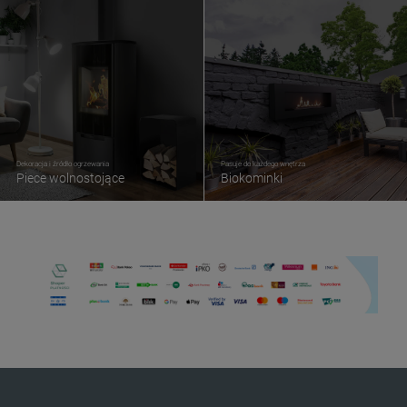
Dekoracja i źródło ogrzewania
Pasuje do każdego wnętrza
Piece wolnostojące
Biokominki