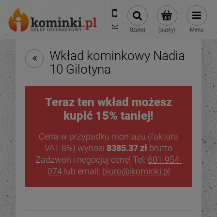
601954074
biuro@ikominki.pl
Szukaj
(pusty)
Menu
Wkład kominkowy Nadia
10 Gilotyna
Teraz ten wkład możesz
kupić 15% taniej!
Cena w przypadku montażu (faktura
VAT 8%) wynosi
8385.37 zł
brutto
Zadzwoń i negocjuj cenę! Tel:
601-954-
074
lub email:
biuro@ikominki.pl