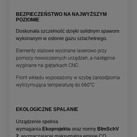
BEZPIECZEŃSTWO NA NAJWYŻSZYM
POZIOMIE
Doskonała szczelność dzięki solidnym spawom
wykonanym w osłonie gazu szlachetnego.
Elementy stalowe wycinane laserowo przy
pomocy nowoczesnych urządzeń, a następnie
wyginane na giętarkach CNC.
Front wkładu wyposażony w szybę żaroodporna
wytrzymująca temperaturę do 660°C
EKOLOGICZNE SPALANIE
Urządzenie spełnia
wymagania
Ekoprojektu
oraz normy
BImSchV
2
, wyznaczającej maksymalną emisję CO.