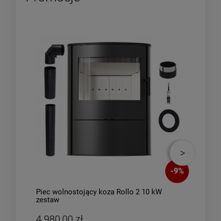
-
9
%
Piec wolnostojący koza Rollo 2 10 kW
Piec
zestaw
4 980,00 zł
4 9