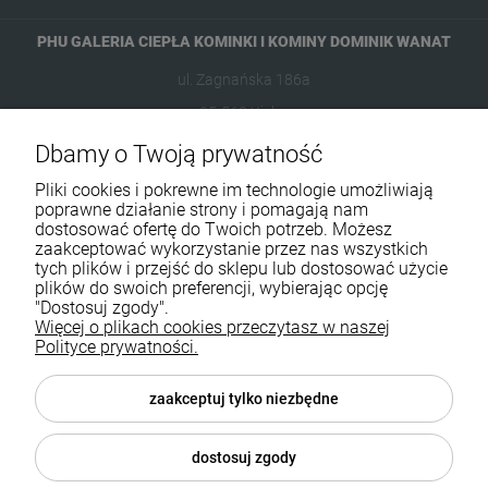
PHU GALERIA CIEPŁA KOMINKI I KOMINY DOMINIK WANAT
ul. Zagnańska 186a
25-563 Kielce
Dbamy o Twoją prywatność
601954074
Pliki cookies i pokrewne im technologie umożliwiają
biuro@ikominki.pl
poprawne działanie strony i pomagają nam
dostosować ofertę do Twoich potrzeb. Możesz
zaakceptować wykorzystanie przez nas wszystkich
Pomoc
tych plików i przejść do sklepu lub dostosować użycie
plików do swoich preferencji, wybierając opcję
Moje konto
"Dostosuj zgody".
Więcej o plikach cookies przeczytasz w naszej
Polityce prywatności.
Płatności i dostawa
Informacje
zaakceptuj tylko niezbędne
O nas
dostosuj zgody