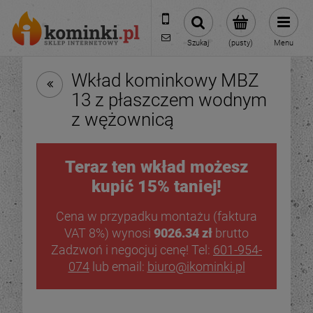
601954074
biuro@ikominki.pl
Szukaj
(pusty)
Menu
Wkład kominkowy MBZ
13 z płaszczem wodnym
z wężownicą
Teraz ten wkład możesz
kupić 15% taniej!
Cena w przypadku montażu (faktura
VAT 8%) wynosi
9026.34 zł
brutto
Zadzwoń i negocjuj cenę! Tel:
601-954-
074
lub email:
biuro@ikominki.pl