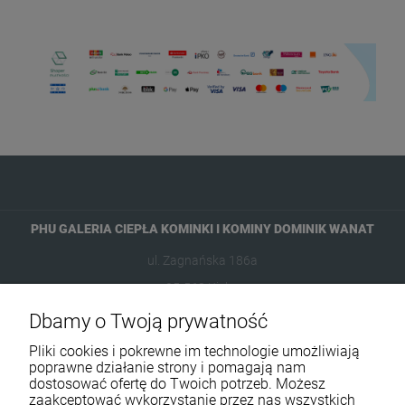
PHU GALERIA CIEPŁA KOMINKI I KOMINY DOMINIK WANAT
ul. Zagnańska 186a
25-563 Kielce
Dbamy o Twoją prywatność
601954074
Pliki cookies i pokrewne im technologie umożliwiają
biuro@ikominki.pl
poprawne działanie strony i pomagają nam
dostosować ofertę do Twoich potrzeb. Możesz
zaakceptować wykorzystanie przez nas wszystkich