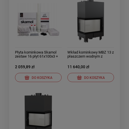
Płyta kominkowa Skamol
Wkład kominkowy MBZ 13 z
zestaw 16 płyt 61x100x3 +
płaszczem wodnym z
akcesoria
wężownicą Lewy
2 059,89 zł
11 640,00 zł
DO KOSZYKA
DO KOSZYKA