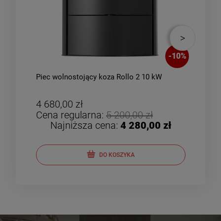
-
10
%
Piec wolnostojący koza Rollo 2 10 kW
Piec
zes
4 680,00 zł
4 8
Cena regularna:
5 200,00 zł
Cen
Najniższa cena:
4 280,00 zł
DO KOSZYKA