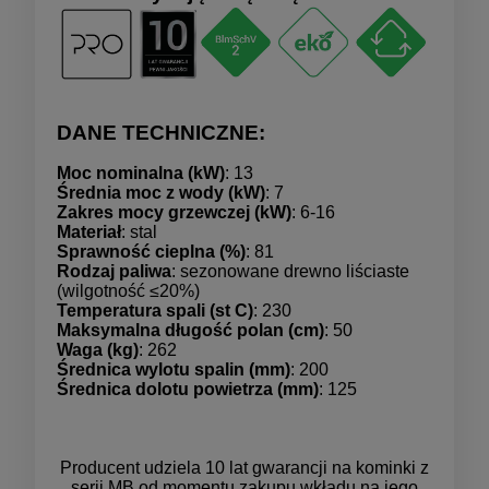
DANE TECHNICZNE:
Moc nominalna (kW)
: 13
Średnia moc z wody (kW)
: 7
Zakres mocy grzewczej (kW)
: 6-16
Materiał
: stal
Sprawność cieplna (%)
: 81
Rodzaj paliwa
: sezonowane drewno liściaste
(wilgotność ≤20%)
Temperatura spali (st C)
: 230
Maksymalna długość polan (cm)
: 50
Waga (kg)
: 262
Średnica wylotu spalin (mm)
: 200
Średnica dolotu powietrza (mm)
: 125
Producent udziela 10 lat gwarancji na kominki z
serii MB od momentu zakupu wkładu na jego