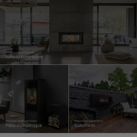
Produkty z najwyższej półki
Wkłady kominkowe
Dekoracja i źródło ogrzewania
Pasuje do każdego wnętrza
Piece wolnostojące
Biokominki