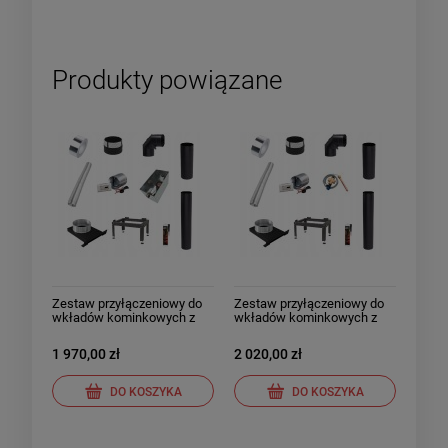
Produkty powiązane
Zestaw przyłączeniowy do
Zestaw przyłączeniowy do
wkładów kominkowych z
wkładów kominkowych z
płaszczem wodnym w
płaszczem wodnym w
układzie otwartym fi 200
układzie zamkniętym fi 200
1 970,00 zł
2 020,00 zł
DO KOSZYKA
DO KOSZYKA