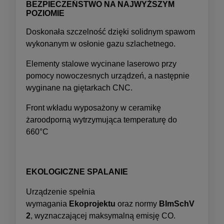
BEZPIECZEŃSTWO NA NAJWYŻSZYM
POZIOMIE
Doskonała szczelność dzięki solidnym spawom
wykonanym w osłonie gazu szlachetnego.
Elementy stalowe wycinane laserowo przy
pomocy nowoczesnych urządzeń, a następnie
wyginane na giętarkach CNC.
Front wkładu wyposażony w ceramikę
żaroodporną wytrzymująca temperaturę do
660°C
EKOLOGICZNE SPALANIE
Urządzenie spełnia
wymagania
Ekoprojektu
oraz normy
BImSchV
2
, wyznaczającej maksymalną emisję CO.