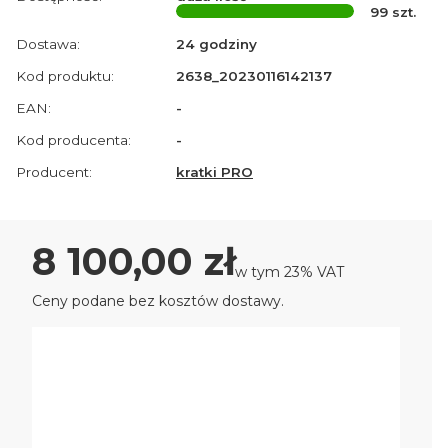
99
szt.
Dostawa:
24 godziny
Kod produktu:
2638_20230116142137
EAN:
-
Kod producenta:
-
Producent:
kratki PRO
Cena
8 100,00 zł
w tym 23% VAT
w tym
23%
VAT
Ceny podane bez kosztów dostawy.
Wybierz wariant produktu:
Poszczególne warianty mogą różnić się ceną
czarne wyłożenie
Opcjonalne