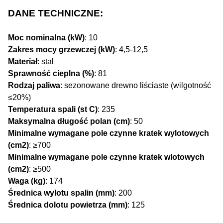
DANE TECHNICZNE:
Moc nominalna (kW)
: 10
Zakres mocy grzewczej (kW)
: 4,5-12,5
Materiał
: stal
Sprawność cieplna (%)
: 81
Rodzaj paliwa
: sezonowane drewno liściaste (wilgotność
≤20%)
Temperatura spali (st C)
: 235
Maksymalna długość polan (cm)
: 50
Minimalne wymagane pole czynne kratek wylotowych
(cm2)
: ≥700
Minimalne wymagane pole czynne kratek wlotowych
(cm2)
: ≥500
Waga (kg)
: 174
Średnica wylotu spalin (mm)
: 200
Średnica dolotu powietrza (mm)
: 125