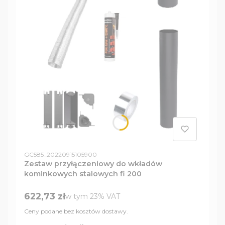
Kod produktu
GC585_20220915105900
Zestaw przyłączeniowy do wkładów
kominkowych stalowych fi 200
Cena brutto
622,73 zł
w tym %s VAT
w tym
23%
VAT
Ceny podane bez kosztów dostawy.