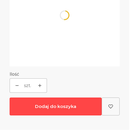
Wybierz
podstawa/stojak
Opcjonalne
Wybierz
gwarancja
Opcjonalne
Wybierz
Ilość
szt.
Dodaj do koszyka