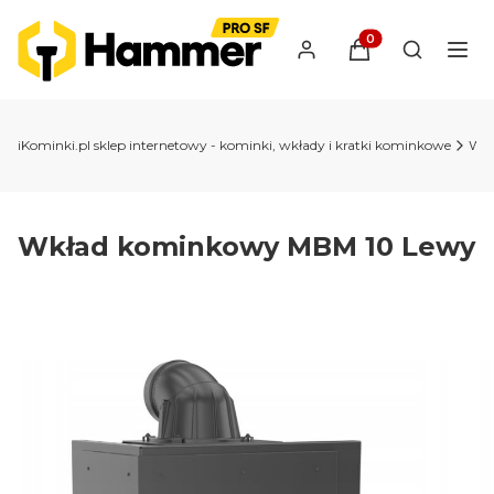
Produkty w koszyk
Otwórz wy
iKominki.pl sklep internetowy - kominki, wkłady i kratki kominkowe
Wkł
Wkład kominkowy MBM 10 Lewy