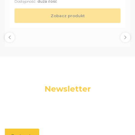
Dostępność:
duża ilość
Zobacz produkt
Newsletter
Podaj swój adres e-mail, jeżeli chcesz otrzymywać
informacje o nowościach i promocjach.