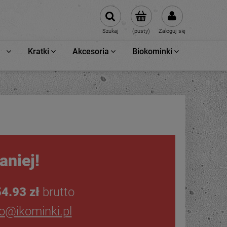
Szukaj
(pusty)
Zaloguj się
Kratki
Akcesoria
Biokominki
aniej!
4.93 zł
brutto
ro@ikominki.pl