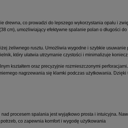
e drewna, co prowadzi do lepszego wykorzystania opału i zwię
 (38 cm), umożliwiający efektywne spalanie polan o długości 
żej żeliwnego rusztu. Umożliwia wygodne i szybkie usuwanie 
lnik, który ułatwia utrzymanie czystości i minimalizuje koniec
lnym kształtem oraz precyzyjnie rozmieszczonymi perforacjami. 
miernego nagrzewania się klamki podczas użytkowania. Dzięki t
ę nad procesem spalania jest wyjątkowo prosta i intuicyjna. 
 potrzeb, co zapewnia komfort i wygodę użytkowania