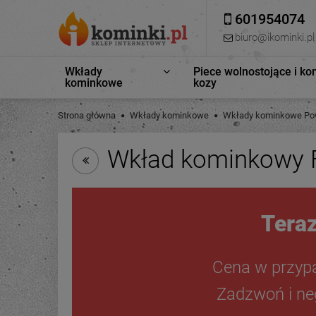
601954074
biuro@ikominki.pl
Wkłady
Piece wolnostojące i ko
kominkowe
kozy
Strona główna
Wkłady kominkowe
Wkłady kominkowe Pow
Wkład kominkowy F
Teraz
Cena w przyp
Zadzwoń i neg