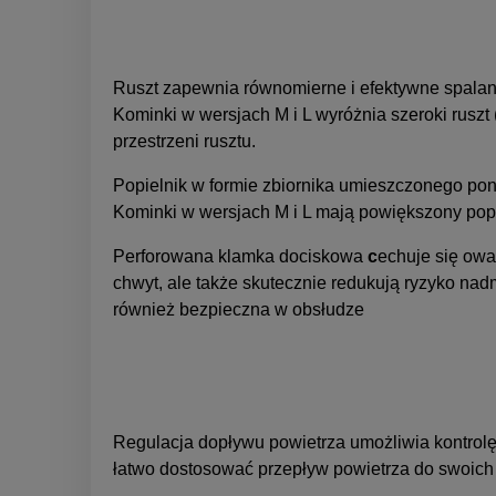
Ruszt z
apewnia równomierne i efektywne spalani
Kominki w wersjach M i L wyróżnia szeroki ruszt
przestrzeni rusztu.
Popielnik w
formie zbiornika umieszczonego poni
Kominki w wersjach M i L mają powiększony popie
Perforowana klamka dociskowa
c
echuje się owa
chwyt, ale także skutecznie redukują ryzyko nad
również bezpieczna w obsłudze
Regulacja dopływu powietrza
umożliwia k
ontrol
łatwo dostosować przepływ powietrza do swoich