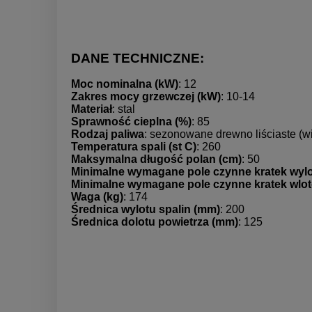
DANE TECHNICZNE:
Moc nominalna (kW)
: 12
Zakres mocy grzewczej (kW)
: 10-14
Materiał
: stal
Sprawność cieplna (%)
: 85
Rodzaj paliwa
: sezonowane drewno liściaste (w
Temperatura spali (st C)
: 260
Maksymalna długość polan (cm)
: 50
Minimalne wymagane pole czynne kratek wyl
Minimalne wymagane pole czynne kratek wlo
Waga (kg)
: 174
Średnica wylotu spalin (mm)
: 200
Średnica dolotu powietrza (mm)
: 125