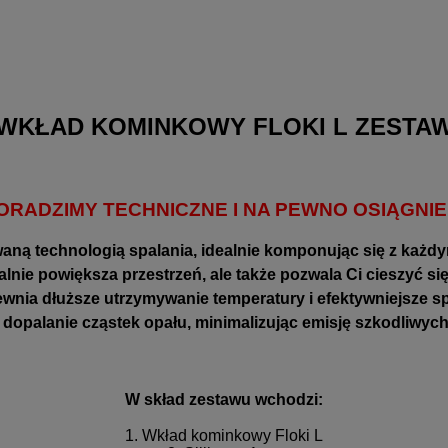
WKŁAD KOMINKOWY FLOKI L ZESTA
DORADZIMY TECHNICZNE I NA PEWNO OSIĄGN
waną technologią spalania, idealnie komponując się z każ
lnie powiększa przestrzeń, ale także pozwala Ci cieszyć s
a dłuższe utrzymywanie temperatury i efektywniejsze spa
opalanie cząstek opału, minimalizując emisję szkodliwych
W skład zestawu wchodzi:
1. Wkład kominkowy Floki L