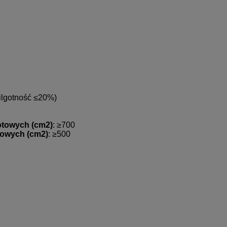
ilgotność ≤20%)
otowych (cm2)
: ≥700
towych (cm2)
: ≥500