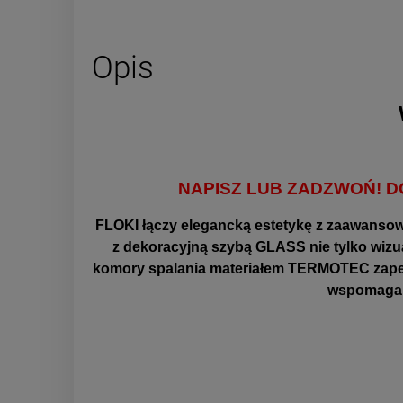
Opis
NAPISZ LUB ZADZWOŃ! 
FLOKI łączy elegancką estetykę z zaawanso
z dekoracyjną szybą GLASS nie tylko wizua
komory spalania materiałem TERMOTEC zapewni
wspomaga d