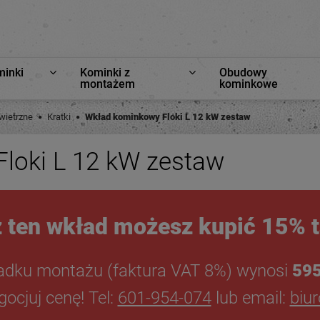
minki
Kominki z
Obudowy
montażem
kominkowe
ietrzne
Kratki
Wkład kominkowy Floki L 12 kW zestaw
loki L 12 kW zestaw
 ten wkład możesz kupić 15% t
adku montażu (faktura VAT 8%) wynosi
595
ocjuj cenę! Tel:
601-954-074
lub email:
biu