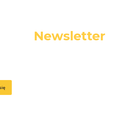
Newsletter
 swój adres e-mail, jeżeli chcesz otrzymywać informacje o nowośc
promocjach.
się
, akceptujesz nasz
Regulamin
(w zakresie dotyczącym Newslettera). Przetwa
odbywa się zgodnie z
Polityką prywatności
.