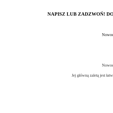
NAPISZ LUB ZADZWOŃ! D
Nowoc
Nowoc
Jej główną zaletą jest ł