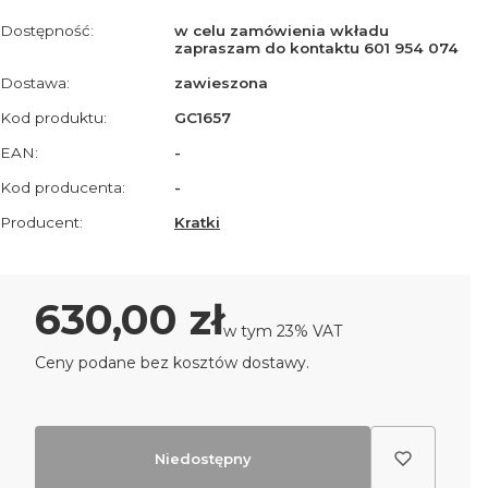
Dostępność:
w celu zamówienia wkładu
zapraszam do kontaktu 601 954 074
Dostawa:
zawieszona
Kod produktu:
GC1657
EAN:
-
Kod producenta:
-
Producent:
Kratki
Cena
630,00 zł
w tym 23% VAT
w tym
23%
VAT
Ceny podane bez kosztów dostawy.
Niedostępny