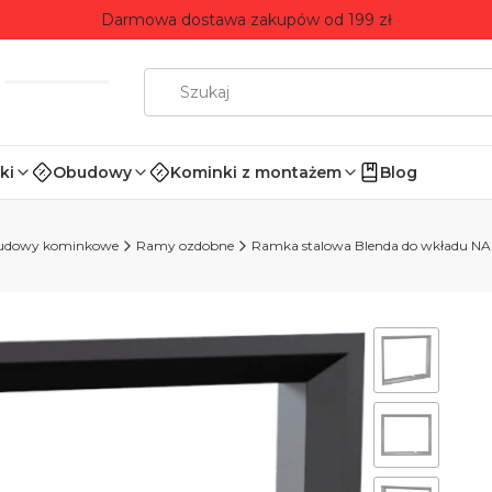
Darmowa dostawa zakupów od 199 zł
ki
Obudowy
Kominki z montażem
Blog
udowy kominkowe
Ramy ozdobne
Ramka stalowa Blenda do wkładu NAD