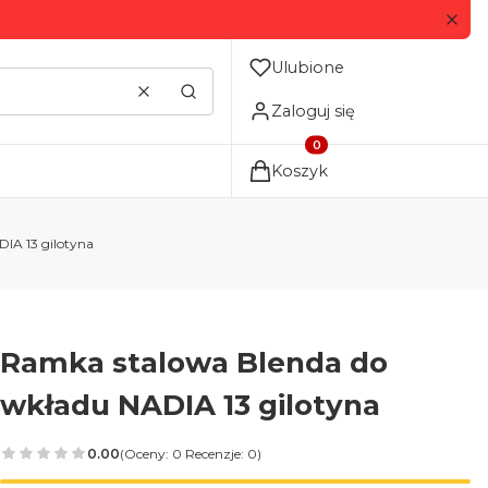
Ulubione
Wyczyść
Szukaj
Zaloguj się
Produkty w koszyku: 0. Zo
Koszyk
IA 13 gilotyna
Ramka stalowa Blenda do
wkładu NADIA 13 gilotyna
0.00
(Oceny: 0 Recenzje: 0)