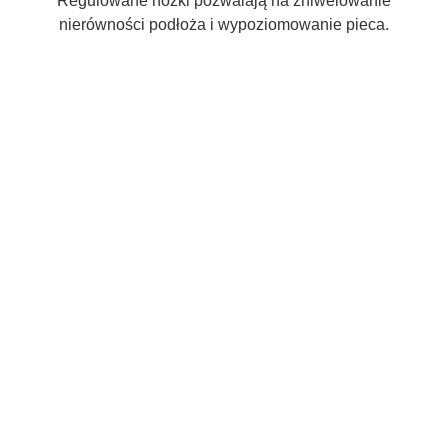
Regulowane nóżki pozwalają na zniwelowanie
nierówności podłoża i wypoziomowanie pieca.
Wkłady kominkowe:
Rodzaj
Powietrzne
Materiał
Stal z szamotem
Kształt szyby
Prosta
Sposób otwierania drzwiczek
Na bok
Powietrze z zewnątrz
Tak
Kominek do rekuperacji
Tak
Wylot spalin
Góra i tył
Materiał opałowy
Drewno