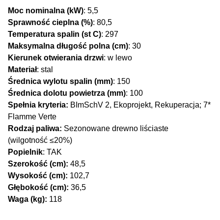
Moc nominalna (kW)
: 5,5
Sprawność cieplna (%)
: 80,5
Temperatura spalin (st C)
: 297
Maksymalna długość polna (cm)
: 30
Kierunek otwierania drzwi
: w lewo
Materiał
: stal
Średnica wylotu spalin (mm)
: 150
Średnica dolotu powietrza (mm)
: 100
Spełnia kryteria:
BImSchV 2, Ekoprojekt, Rekuperacja; 7*
Flamme Verte
Rodzaj paliwa:
Sezonowane drewno liściaste
(wilgotność ≤20%)
Popielnik
: TAK
Szerokość (cm):
48,5
Wysokość (cm):
102,7
Głębokość (cm):
36,5
Waga (kg):
118