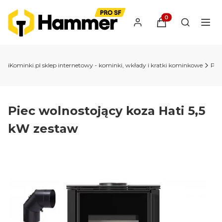
Produkty w koszyk
Otwórz wy
iKominki.pl sklep internetowy - kominki, wkłady i kratki kominkowe
Pie
Piec wolnostojący koza Hati 5,5
kW zestaw