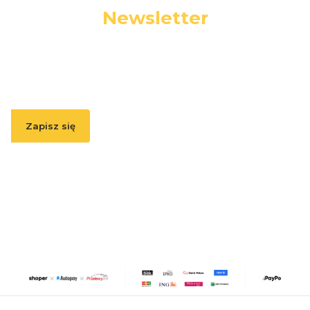
Newsletter
Podaj swój adres e-mail, jeżeli chcesz otrzymywać
informacje o nowościach i promocjach.
Zapisz się
Zapisując się, akceptujesz nasz
Regulamin
(w zakresie dotyczącym
Newslettera). Przetwarzanie danych odbywa się zgodnie z
Polityką
prywatności
.