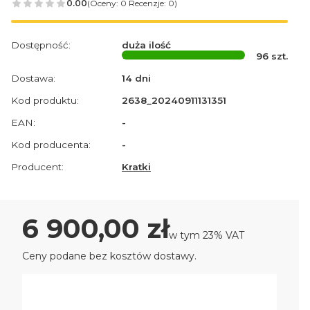
0.00
(Oceny: 0 Recenzje: 0)
Dostępność:
duża ilość
96
szt.
Dostawa:
14 dni
Kod produktu:
2638_20240911131351
EAN:
-
Kod producenta:
-
Producent:
Kratki
Cena
6 900,00 zł
w tym 23% VAT
w tym
23%
VAT
Ceny podane bez kosztów dostawy.
Wybierz wariant produktu:
Poszczególne warianty mogą różnić się ceną