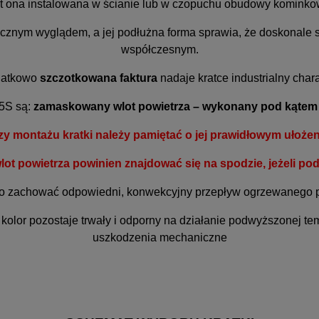
t ona instalowana w ścianie lub w czopuchu obudowy kominko
ycznym wyglądem, a jej podłużna forma sprawia, że doskonale 
współczesnym.
atkowo
szczotkowana faktura
nadaje kratce industrialny char
5S są:
zamaskowany wlot powietrza – wykonany pod kątem
zy montażu kratki należy pamiętać o jej prawidłowym ułożen
wlot powietrza powinien znajdować się na spodzie, jeżeli po
to zachować odpowiedni, konwekcyjny przepływ ogrzewanego p
ej kolor pozostaje trwały i odporny na działanie podwyższonej te
uszkodzenia mechaniczne