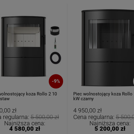
-
9
%
wolnostojący koza Rollo 2 10
Piec wolnostojący koza Rollo 
staw
kW czarny
0,00 zł
4 950,00 zł
 regularna:
5 500,00 zł
Cena regularna:
5 500,0
Najniższa cena:
Najniższa cena:
4 580,00 zł
5 200,00 zł