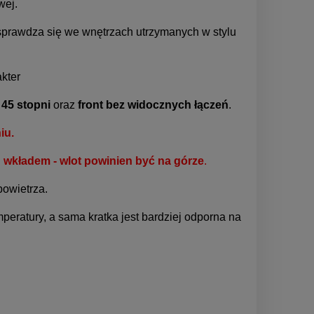
wej.
sprawdza się we wnętrzach utrzymanych w stylu
akter
 45 stopni
oraz
front bez widocznych łączeń
.
iu.
d wkładem - wlot powinien być na górze
.
owietrza.
mperatury, a sama kratka jest bardziej odporna na