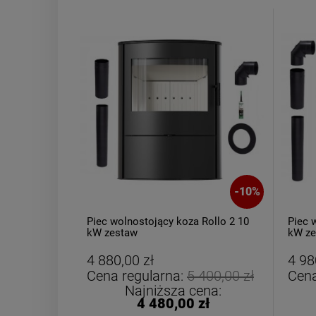
-
10
%
Piec wolnostojący koza Rollo 2 10
Piec 
kW zestaw
kW ze
4 880,00 zł
4 98
Cena regularna:
5 400,00 zł
Cena
Najniższa cena:
4 480,00 zł