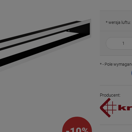
*
wersja luftu:
*
- Pole wymagan
Producent:
-
10
%