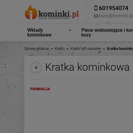
601954074
biuro@ikominki.pl
Wkłady
Piece wolnostojące i ko
kominkowe
kozy
Strona główna
Kratki
Kratki luft narożne
Kratka kominko
Kratka kominkowa l
PROMOCJA