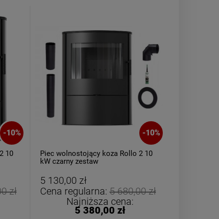
-
10
%
-
10
%
2 10
Piec wolnostojący koza Rollo 2 10
kW czarny zestaw
5 130,00 zł
0 zł
Cena regularna:
5 680,00 zł
Najniższa cena:
5 380,00 zł