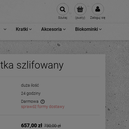
Szukaj
(pusty)
Zaloguj się
Kratki
Akcesoria
Biokominki
tka szlifowany
duża ilość
24 godziny
Darmowa
sprawdź formy dostawy
657,00 zł
730,00 zł