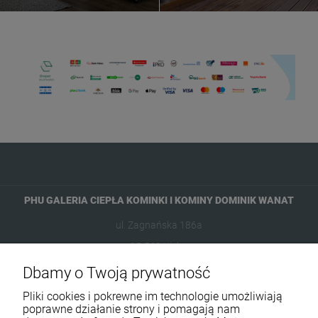
PHU GALERIA CIEPŁA KOMINKI I KOMINY DOMINIK WANAT
ul. Zagnańska 186a
25-563 Kielce
Dbamy o Twoją prywatność
601954074
Pliki cookies i pokrewne im technologie umożliwiają
biuro@ikominki.pl
poprawne działanie strony i pomagają nam