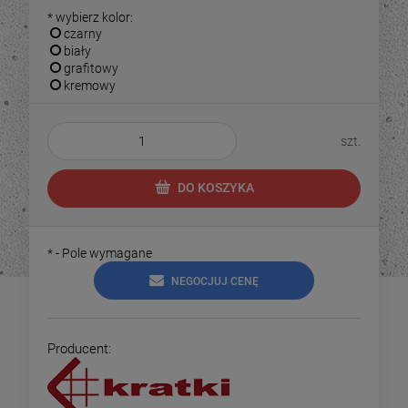
*
wybierz kolor:
czarny
biały
grafitowy
kremowy
szt.
DO KOSZYKA
*
- Pole wymagane
NEGOCJUJ CENĘ
Producent: