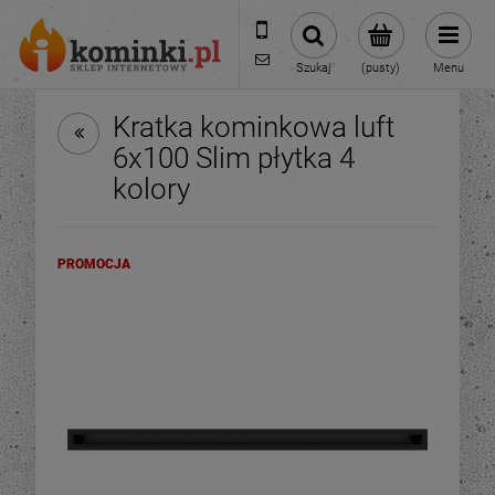
601954074
biuro@ikominki.pl
Szukaj
(pusty)
Menu
Kratka kominkowa luft
6x100 Slim płytka 4
kolory
PROMOCJA