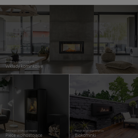
Produkty z najwyższej półki
Wkłady kominkowe
Dekoracja i źródło ogrzewania
Pasuje do każdego wnętrza
Piece wolnostojące
Biokominki