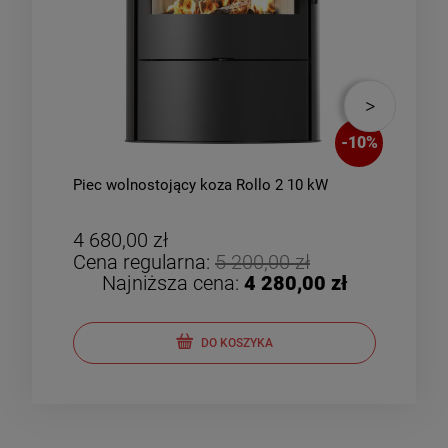
-
10
%
Piec wolnostojący koza Rollo 2 10 kW
Piec
zes
4 680,00 zł
4 8
Cena regularna:
5 200,00 zł
Cen
Najniższa cena:
4 280,00 zł
DO KOSZYKA