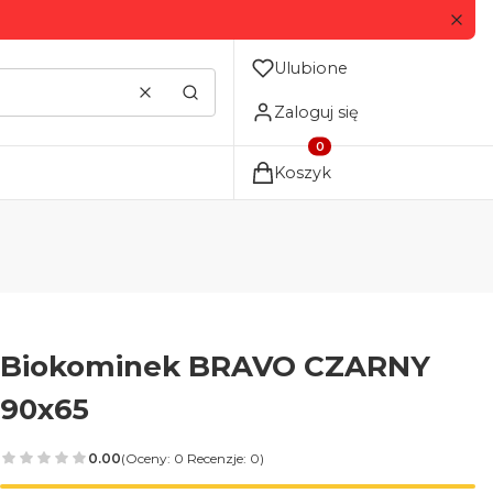
Ulubione
Wyczyść
Szukaj
Zaloguj się
Produkty w koszyku: 0. Zo
Koszyk
Biokominek BRAVO CZARNY
90x65
0.00
(Oceny: 0 Recenzje: 0)