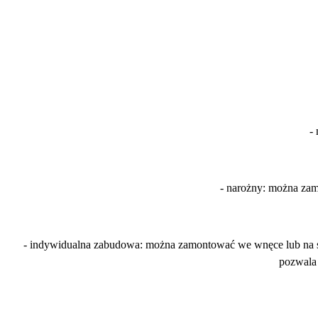
-
- narożny: można za
- indywidualna zabudowa: można zamontować we wnęce lub na spe
pozwala