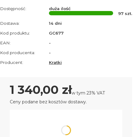
Dostępność:
duża ilość
97
szt.
Dostawa:
14 dni
Kod produktu:
GC677
EAN:
-
Kod producenta:
-
Producent:
Kratki
Cena
1 340,00 zł
w tym 23% VAT
w tym
23%
VAT
Ceny podane bez kosztów dostawy.
Wybierz wariant produktu:
Poszczególne warianty mogą różnić się ceną