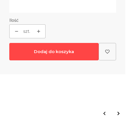
Dodatkowa szyba + podstawa
(+250,00 zł)
Opcjonalne
Ilość
szt.
Dodaj do koszyka