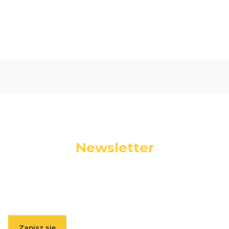
0.00
Liczba ocen: 0
Newsletter
Podaj swój adres e-mail, jeżeli chcesz otrzymywać
informacje o nowościach i promocjach.
Zapisz się