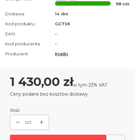
98
szt.
Dostawa:
14 dni
Kod produktu:
GC736
EAN:
-
Kod producenta:
-
Producent:
Kratki
Cena
1 430,00 zł
w tym 23% VAT
w tym
23%
VAT
Ceny podane bez kosztów dostawy.
Ilość
szt.