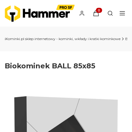
Produkty w koszyk
Otwórz wy
iKominki.pl sklep internetowy - kominki, wkłady i kratki kominkowe
Bio
Biokominek BALL 85x85