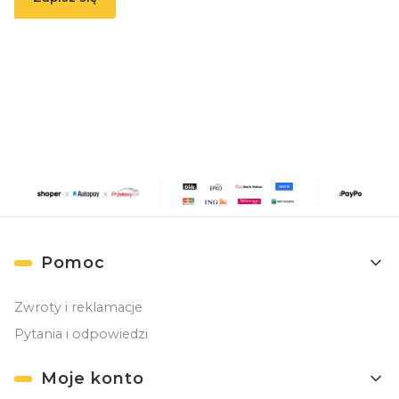
Zapisując się, akceptujesz nasz
Regulamin
(w zakresie dotyczącym
Newslettera). Przetwarzanie danych odbywa się zgodnie z
Polityką
prywatności
.
Linki w stopce
Pomoc
Zwroty i reklamacje
Pytania i odpowiedzi
Moje konto