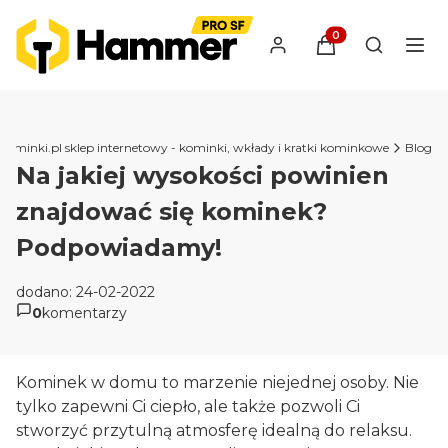
Produkty w koszyk
Otwórz wy
iKominki.pl sklep internetowy - kominki, wkłady i kratki kominkowe
Blog
Na jakiej wysokości powinien
znajdować się kominek?
Podpowiadamy!
dodano: 24-02-2022
0
komentarzy
Kominek w domu to marzenie niejednej osoby. Nie
tylko zapewni Ci ciepło, ale także pozwoli Ci
stworzyć przytulną atmosferę idealną do relaksu.