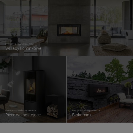
Produkty z najwyższej półki
Wkłady kominkowe
Dekoracja i źródło ogrzewania
Pasuje do każdego wnętrza
Piece wolnostojące
Biokominki