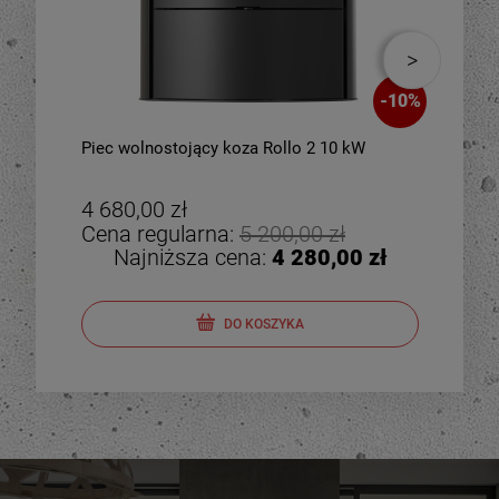
-
10
%
Piec wolnostojący koza Rollo 2 10 kW
Piec
zes
4 680,00 zł
4 8
Cena regularna:
5 200,00 zł
Cen
Najniższa cena:
4 280,00 zł
DO KOSZYKA