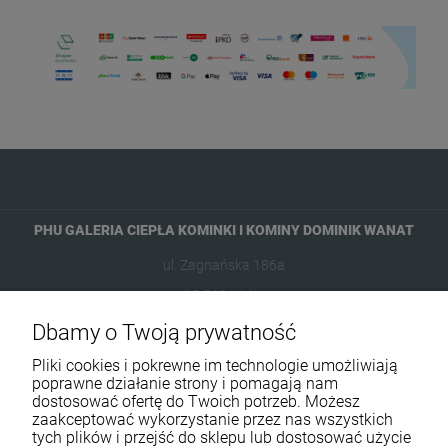
PHU GALERIA CIEPŁA KOMINKI I KOMINY DOMINIK WANAT
ul. Zagnańska 186a
25-563 Kielce
Dbamy o Twoją prywatność
601954074
Pliki cookies i pokrewne im technologie umożliwiają
biuro@ikominki.pl
poprawne działanie strony i pomagają nam
dostosować ofertę do Twoich potrzeb. Możesz
zaakceptować wykorzystanie przez nas wszystkich
Pomoc
tych plików i przejść do sklepu lub dostosować użycie