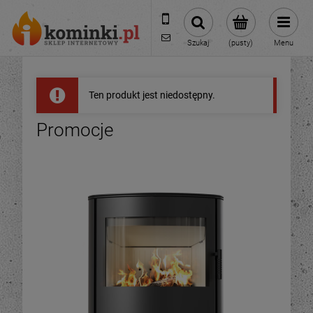
601954074
biuro@ikominki.pl
Szukaj
(pusty)
Menu
Ten produkt jest niedostępny.
Promocje