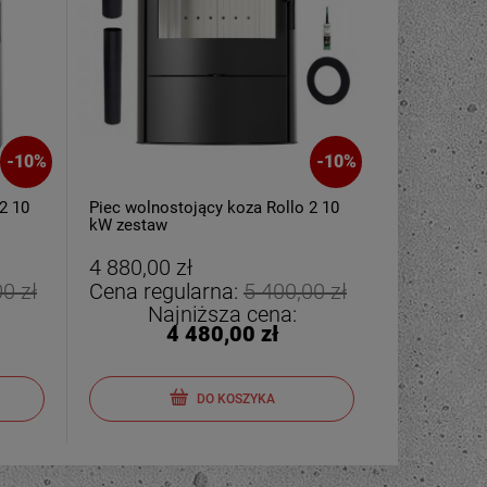
-
10
%
-
10
%
2 10
Piec wolnostojący koza Rollo 2 10
kW zestaw
4 880,00 zł
0 zł
Cena regularna:
5 400,00 zł
Najniższa cena:
4 480,00 zł
DO KOSZYKA