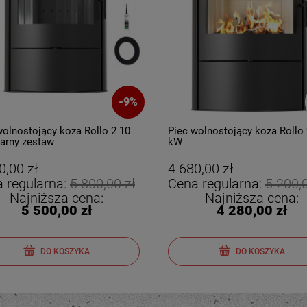
-
9
%
wolnostojący koza Rollo 2 10
Piec wolnostojący koza Rollo 
arny zestaw
kW
0,00 zł
4 680,00 zł
 regularna:
5 800,00 zł
Cena regularna:
5 200,0
Najniższa cena:
Najniższa cena:
5 500,00 zł
4 280,00 zł
DO KOSZYKA
DO KOSZYKA