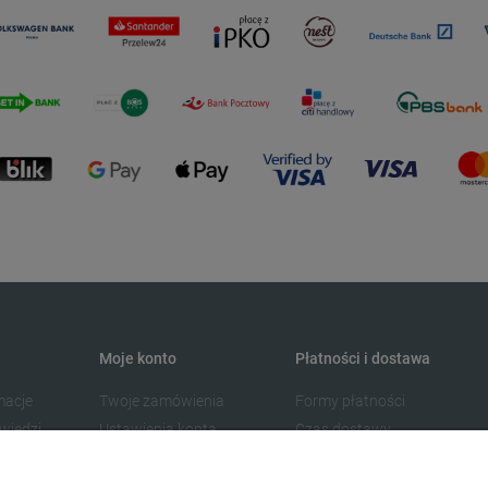
Moje konto
Płatności i dostawa
macje
Twoje zamówienia
Formy płatności
wiedzi
Ustawienia konta
Czas dostawy
Przechowalnia
Koszta dostawy