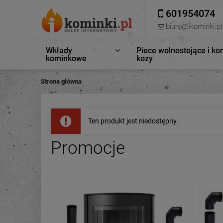
601954074
biuro@ikominki.pl
Wkłady
Piece wolnostojące i ko
kominkowe
kozy
Strona główna
Ten produkt jest niedostępny.
Promocje