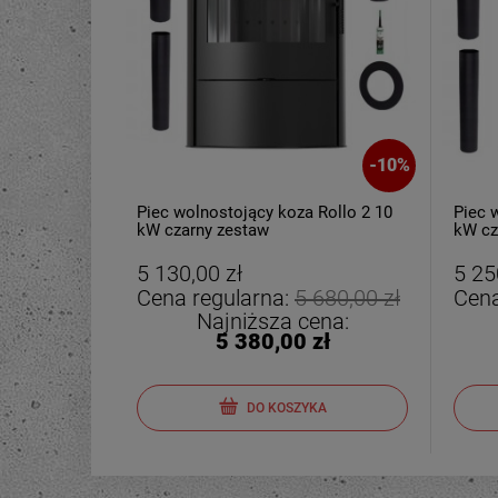
-
10
%
Piec wolnostojący koza Rollo 2 10
Piec 
kW czarny zestaw
kW cz
5 130,00 zł
5 25
Cena regularna:
5 680,00 zł
Cena
Najniższa cena:
5 380,00 zł
DO KOSZYKA