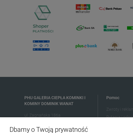
PHU GALERIA CIEPŁA KOMINKI I
Pomoc
KOMINY DOMINIK WANAT
Zwroty i rekla
ul. Zagnańska 186a
Pytania i odpo
25-563 Kielce
Dbamy o Twoją prywatność