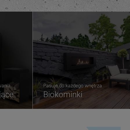
wania
Pasuje do każdego wnętrza
jące
Biokominki