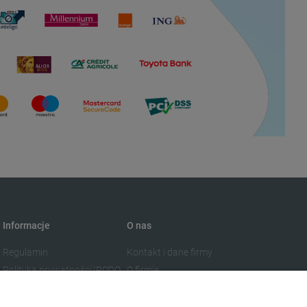
Informacje
O nas
Regulamin
Kontakt i dane firmy
Polityka prywatności/RODO
O firmie
Blog