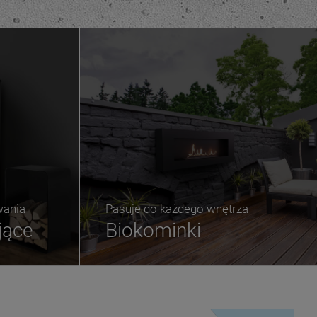
wania
Pasuje do każdego wnętrza
jące
Biokominki