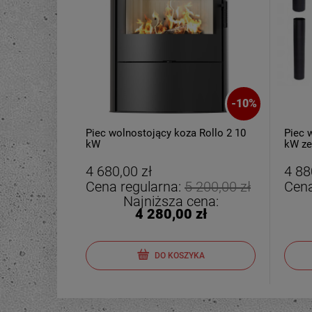
-
10
%
Piec wolnostojący koza Rollo 2 10
Piec 
kW
kW ze
4 680,00 zł
4 88
Cena regularna:
5 200,00 zł
Cena
Najniższa cena:
4 280,00 zł
DO KOSZYKA