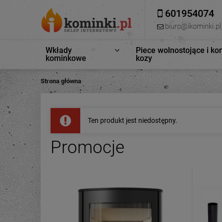
601954074
biuro@ikominki.pl
Wkłady
Piece wolnostojące i ko
kominkowe
kozy
Strona główna
Ten produkt jest niedostępny.
Promocje