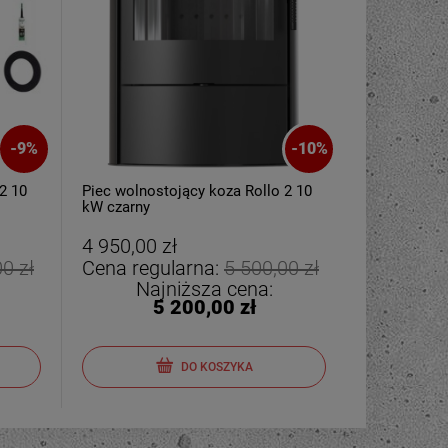
-
9
%
-
10
%
2 10
Piec wolnostojący koza Rollo 2 10
kW czarny
4 950,00 zł
0 zł
Cena regularna:
5 500,00 zł
Najniższa cena:
5 200,00 zł
DO KOSZYKA