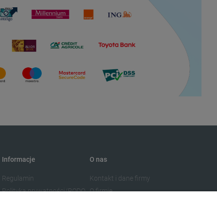
Informacje
O nas
Regulamin
Kontakt i dane firmy
Polityka prywatności/RODO
O firmie
Blog