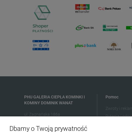
PHU GALERIA CIEPŁA KOMINKI I
Pomoc
KOMINY DOMINIK WANAT
Zwroty i rekla
ul. Zagnańska 186a
Pytania i odpo
25-563 Kielce
Dbamy o Twoją prywatność