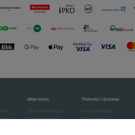
Moje konto
Płatności i dostawa
macje
Twoje zamówienia
Formy płatności
wiedzi
Ustawienia konta
Czas dostawy
Przechowalnia
Koszta dostawy