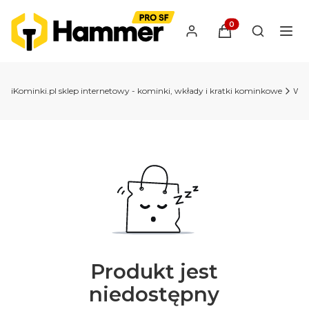
Produkty w koszyk
Otwórz wy
iKominki.pl sklep internetowy - kominki, wkłady i kratki kominkowe
Wkł
Produkt jest
niedostępny