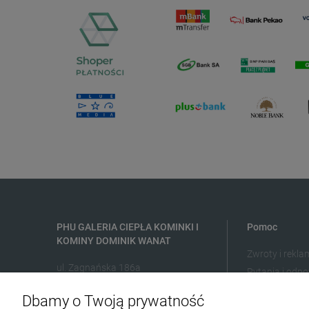
PHU GALERIA CIEPŁA KOMINKI I
Pomoc
KOMINY DOMINIK WANAT
Zwroty i rekla
ul. Zagnańska 186a
Pytania i odpo
25-563 Kielce
Dbamy o Twoją prywatność