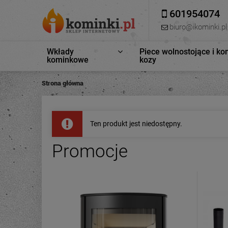
601954074
biuro@ikominki.pl
Wkłady
Piece wolnostojące i ko
kominkowe
kozy
Strona główna
Ten produkt jest niedostępny.
Promocje