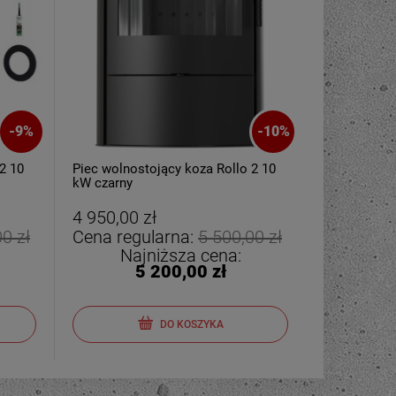
-
9
%
-
10
%
2 10
Piec wolnostojący koza Rollo 2 10
kW czarny
4 950,00 zł
0 zł
Cena regularna:
5 500,00 zł
Najniższa cena:
5 200,00 zł
DO KOSZYKA