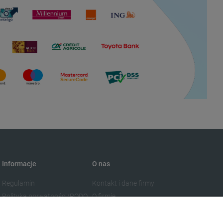
Informacje
O nas
Regulamin
Kontakt i dane firmy
Polityka prywatności/RODO
O firmie
Blog