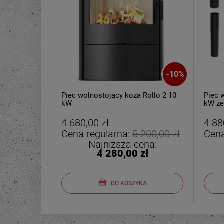
-
10
%
Piec wolnostojący koza Rollo 2 10
Piec 
kW
kW ze
4 680,00 zł
4 88
Cena regularna:
5 200,00 zł
Cena
Najniższa cena:
4 280,00 zł
DO KOSZYKA