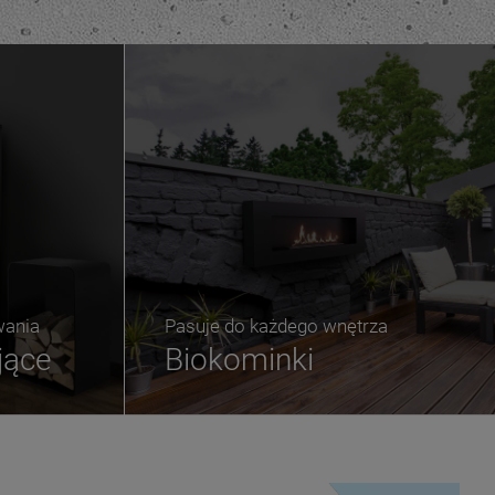
wania
Pasuje do każdego wnętrza
jące
Biokominki