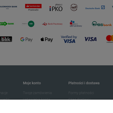
Moje konto
Płatności i dostawa
macje
Twoje zamówienia
Formy płatności
wiedzi
Ustawienia konta
Czas dostawy
Przechowalnia
Koszta dostawy