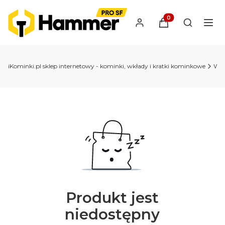
Produkty w koszyk
Otwórz wy
iKominki.pl sklep internetowy - kominki, wkłady i kratki kominkowe
Wkł
Produkt jest
niedostępny