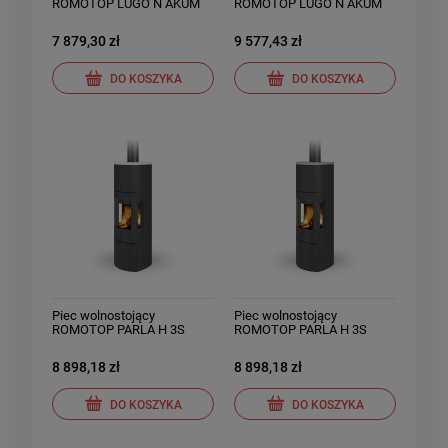
ROMOTOP LUGO N AKUM
ROMOTOP LUGO N AKUM
stalowy
piaskowiec
7 879,30 zł
9 577,43 zł
DO KOSZYKA
DO KOSZYKA
Piec wolnostojący
Piec wolnostojący
ROMOTOP PARLA H 3S
ROMOTOP PARLA H 3S
ceramika
kamień
8 898,18 zł
8 898,18 zł
DO KOSZYKA
DO KOSZYKA