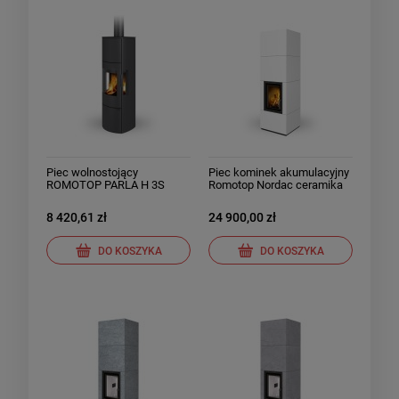
Piec wolnostojący
Piec kominek akumulacyjny
ROMOTOP PARLA H 3S
Romotop Nordac ceramika
stalowy
8 420,61 zł
24 900,00 zł
DO KOSZYKA
DO KOSZYKA