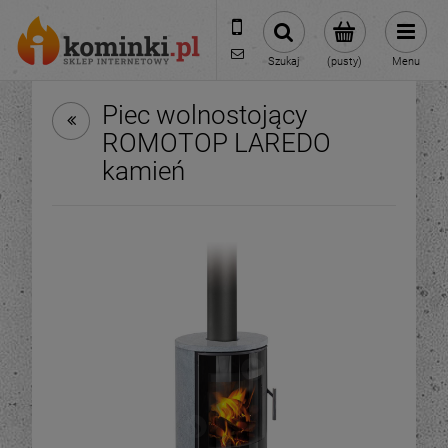
601954074
biuro@ikominki.pl
Szukaj
(pusty)
Menu
Piec wolnostojący
ROMOTOP LAREDO
kamień