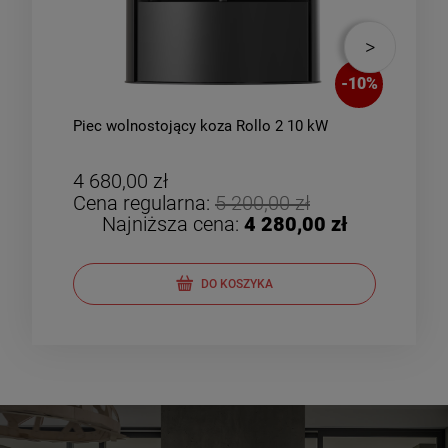
-
10
%
Piec wolnostojący koza Rollo 2 10 kW
Piec
zes
4 680,00 zł
4 8
Cena regularna:
5 200,00 zł
Cen
Najniższa cena:
4 280,00 zł
DO KOSZYKA