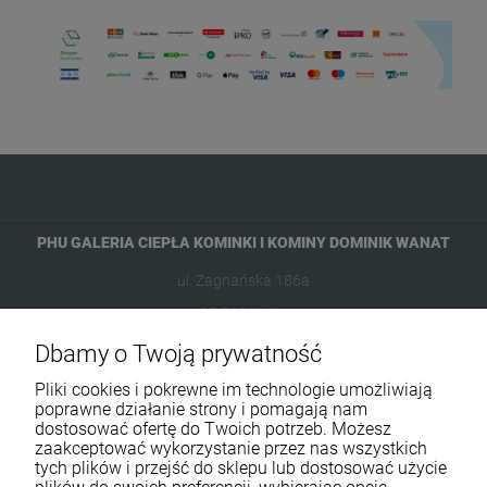
PHU GALERIA CIEPŁA KOMINKI I KOMINY DOMINIK WANAT
ul. Zagnańska 186a
25-563 Kielce
Dbamy o Twoją prywatność
601954074
Pliki cookies i pokrewne im technologie umożliwiają
biuro@ikominki.pl
poprawne działanie strony i pomagają nam
dostosować ofertę do Twoich potrzeb. Możesz
zaakceptować wykorzystanie przez nas wszystkich
Pomoc
tych plików i przejść do sklepu lub dostosować użycie