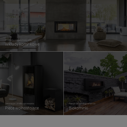
Produkty z najwyższej półki
Wkłady kominkowe
Dekoracja i źródło ogrzewania
Pasuje do każdego wnętrza
Piece wolnostojące
Biokominki