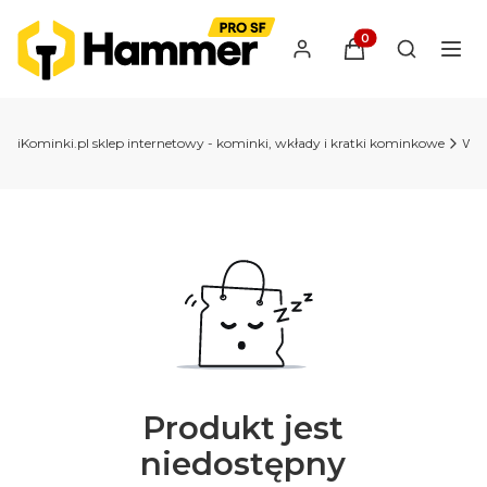
Produkty w koszyk
Otwórz wy
iKominki.pl sklep internetowy - kominki, wkłady i kratki kominkowe
Wkł
Produkt jest
niedostępny