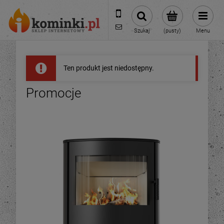
601954074
biuro@ikominki.pl
Szukaj
(pusty)
Menu
Ten produkt jest niedostępny.
Promocje