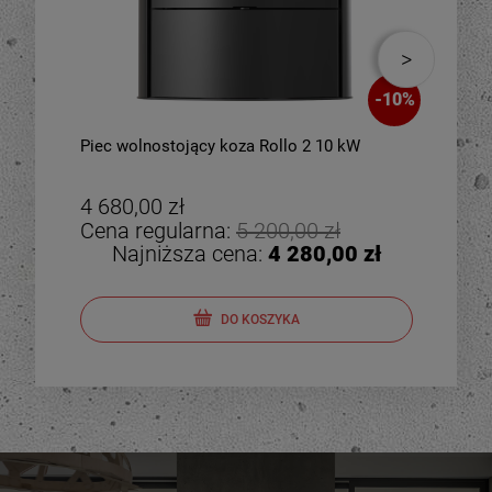
-
10
%
Piec wolnostojący koza Rollo 2 10 kW
Piec
zes
4 680,00 zł
4 8
Cena regularna:
5 200,00 zł
Cen
Najniższa cena:
4 280,00 zł
DO KOSZYKA