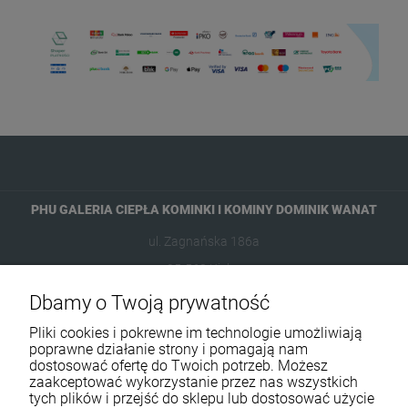
PHU GALERIA CIEPŁA KOMINKI I KOMINY DOMINIK WANAT
ul. Zagnańska 186a
25-563 Kielce
Dbamy o Twoją prywatność
601954074
Pliki cookies i pokrewne im technologie umożliwiają
biuro@ikominki.pl
poprawne działanie strony i pomagają nam
dostosować ofertę do Twoich potrzeb. Możesz
zaakceptować wykorzystanie przez nas wszystkich
Pomoc
tych plików i przejść do sklepu lub dostosować użycie