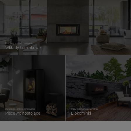
Produkty z najwyższej półki
Wkłady kominkowe
Dekoracja i źródło ogrzewania
Pasuje do każdego wnętrza
Piece wolnostojące
Biokominki