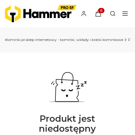
Produkty w koszyk
Otwórz wy
iKominki.pl sklep internetowy - kominki, wkłady i kratki kominkowe
Pie
Produkt jest
niedostępny