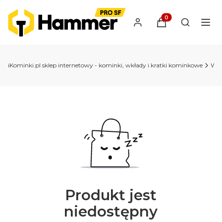
Produkty w koszyk
Otwórz wy
iKominki.pl sklep internetowy - kominki, wkłady i kratki kominkowe
Wkł
Produkt jest
niedostępny