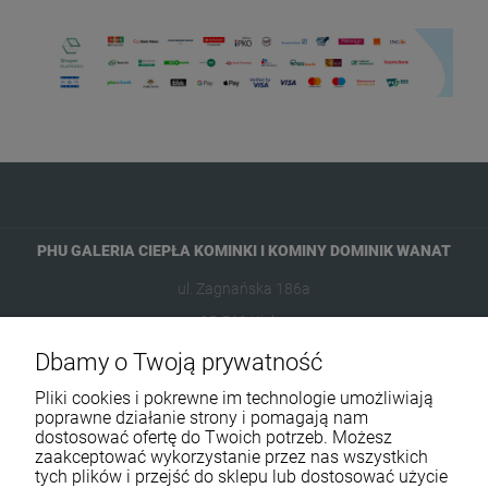
PHU GALERIA CIEPŁA KOMINKI I KOMINY DOMINIK WANAT
ul. Zagnańska 186a
25-563 Kielce
Dbamy o Twoją prywatność
601954074
Pliki cookies i pokrewne im technologie umożliwiają
biuro@ikominki.pl
poprawne działanie strony i pomagają nam
dostosować ofertę do Twoich potrzeb. Możesz
zaakceptować wykorzystanie przez nas wszystkich
Pomoc
tych plików i przejść do sklepu lub dostosować użycie