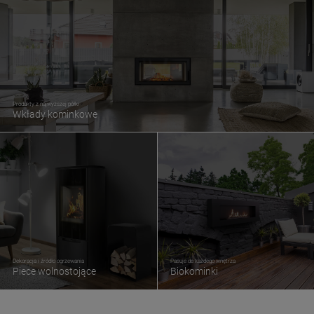
Produkty z najwyższej półki
Wkłady kominkowe
Dekoracja i źródło ogrzewania
Pasuje do każdego wnętrza
Piece wolnostojące
Biokominki