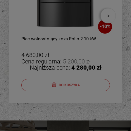
-
10
%
Piec wolnostojący koza Rollo 2 10 kW
Piec
zes
4 680,00 zł
4 8
Cena regularna:
5 200,00 zł
Cen
Najniższa cena:
4 280,00 zł
DO KOSZYKA