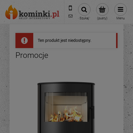
601954074
biuro@ikominki.pl
Szukaj
(pusty)
Menu
Ten produkt jest niedostępny.
Promocje