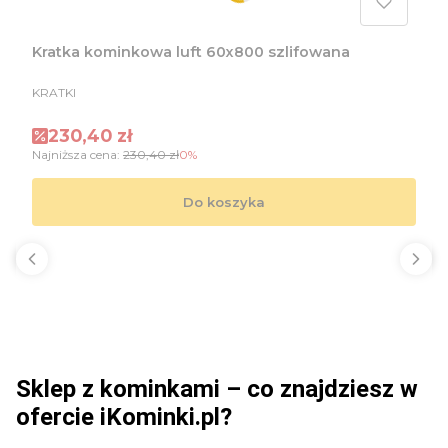
Kratka kominkowa luft 60x800 szlifowana
PRODUCENT
KRATKI
Cena promocyjna
230,40 zł
Najniższa cena:
230,40 zł
0%
Do koszyka
Sklep z kominkami – co znajdziesz w
ofercie iKominki.pl?