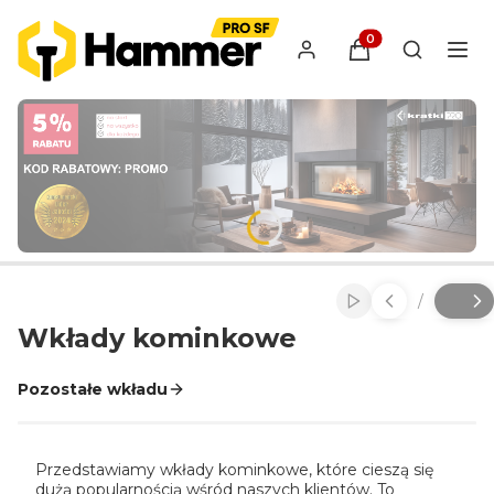
Produkty w koszyk
Otwórz wy
/
Włącz automatyc
Slajd
z
Wkłady kominkowe
Pozostałe wkładu
Przedstawiamy wkłady kominkowe, które cieszą się
dużą popularnością wśród naszych klientów. To