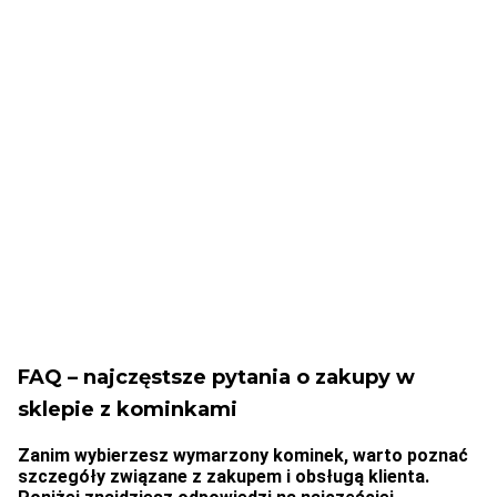
powyżej 199 zł
przyczyny
Nagradzamy
Najlepsza jakość
klientów
Sprzedajemy jakościowe
Specjalne prezenty dla
produkty
stałych klientów
FAQ – najczęstsze pytania o zakupy w
sklepie z kominkami
Zanim wybierzesz wymarzony kominek, warto poznać
szczegóły związane z zakupem i obsługą klienta.