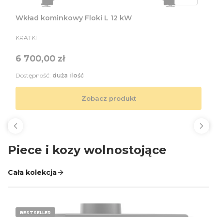
Wkład kominkowy Floki L 12 kW
PRODUCENT
KRATKI
Cena
6 700,00 zł
Dostępność:
duża ilość
Zobacz produkt
Piece i kozy wolnostojące
Cała kolekcja
BESTSELLER