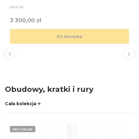
PRODUCENT
KRATKI
Cena
3 300,00 zł
Do koszyka
Obudowy, kratki i rury
Cała kolekcja
BESTSELLER