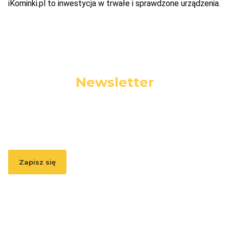
iKominki.pl to inwestycja w trwałe i sprawdzone urządzenia.
Newsletter
Podaj swój adres e-mail, jeżeli chcesz otrzymywać
informacje o nowościach i promocjach.
Zapisz się
Zapisując się, akceptujesz nasz
Regulamin
(w zakresie dotyczącym
Newslettera). Przetwarzanie danych odbywa się zgodnie z
Polityką
prywatności
.