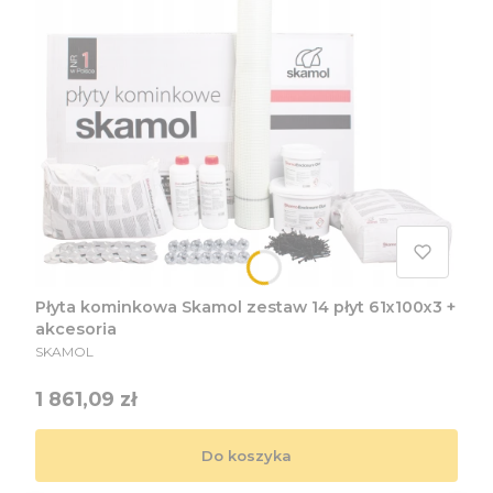
Płyta kominkowa Skamol zestaw 14 płyt 61x100x3 +
akcesoria
PRODUCENT
SKAMOL
Cena
1 861,09 zł
Do koszyka