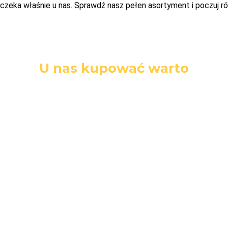
czeka właśnie u nas. Sprawdź nasz pełen asortyment i poczuj ró
U nas kupować warto
Darmowa
Łatwe
Bezpieczne
dostawa
zwroty
zakupy
Darmowa
14 dni na
Wszystkie dane
dostawa przy
zwrot towaru
i płatności są
zakupach
bez podania
zabezpieczone