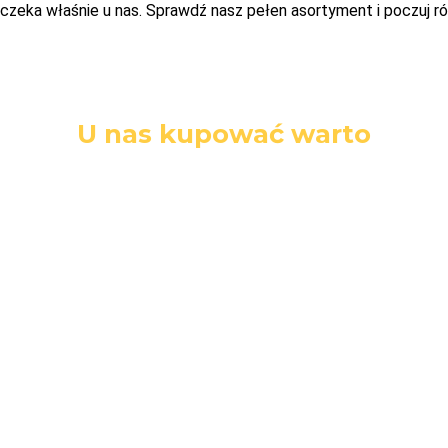
czeka właśnie u nas. Sprawdź nasz pełen asortyment i poczuj ró
U nas kupować warto
Darmowa
Łatwe
Bezpieczne
dostawa
zwroty
zakupy
Darmowa
14 dni na
Wszystkie dane
dostawa przy
zwrot towaru
i płatności są
zakupach
bez podania
zabezpieczone