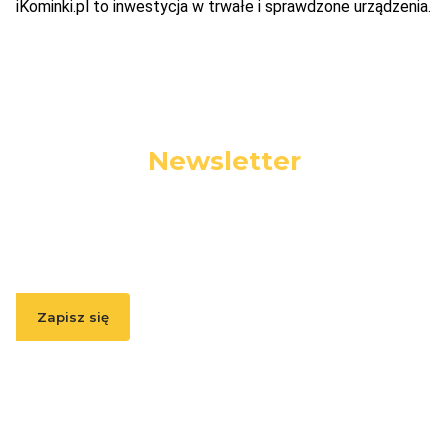
iKominki.pl to inwestycja w trwałe i sprawdzone urządzenia.
Newsletter
Podaj swój adres e-mail, jeżeli chcesz otrzymywać
informacje o nowościach i promocjach.
Zapisz się
Zapisując się, akceptujesz nasz
Regulamin
(w zakresie dotyczącym
Newslettera). Przetwarzanie danych odbywa się zgodnie z
Polityką
prywatności
.