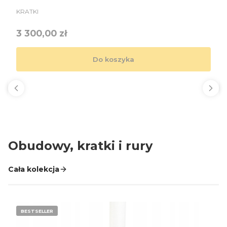
PRODUCENT
KRATKI
Cena
3 300,00 zł
Do koszyka
Obudowy, kratki i rury
Cała kolekcja
BESTSELLER