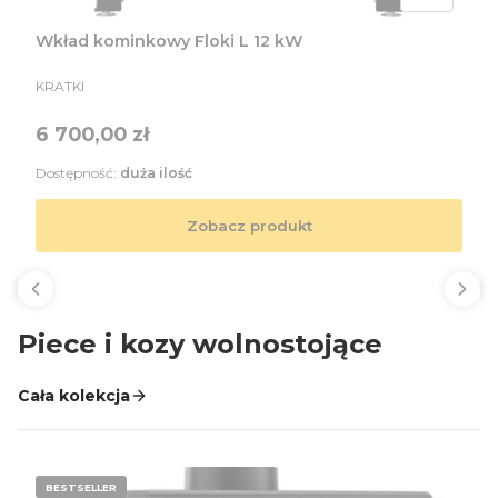
Wkład kominkowy Floki L 12 kW
PRODUCENT
KRATKI
Cena
6 700,00 zł
Dostępność:
duża ilość
Zobacz produkt
Piece i kozy wolnostojące
Cała kolekcja
BESTSELLER