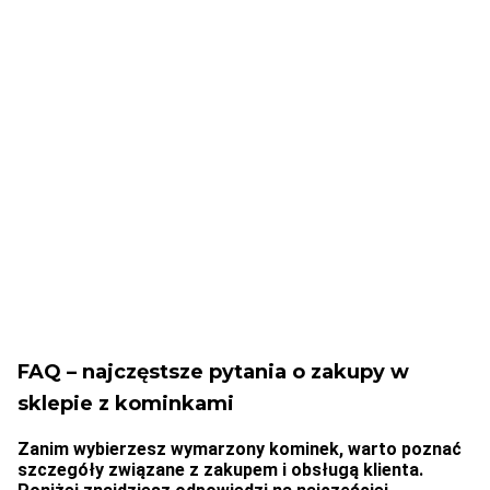
powyżej 199 zł
przyczyny
Nagradzamy
Najlepsza jakość
klientów
Sprzedajemy jakościowe
Specjalne prezenty dla
produkty
stałych klientów
FAQ – najczęstsze pytania o zakupy w
sklepie z kominkami
Zanim wybierzesz wymarzony kominek, warto poznać
szczegóły związane z zakupem i obsługą klienta.