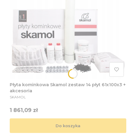
Płyta kominkowa Skamol zestaw 14 płyt 61x100x3 +
akcesoria
PRODUCENT
SKAMOL
Cena
1 861,09 zł
Do koszyka