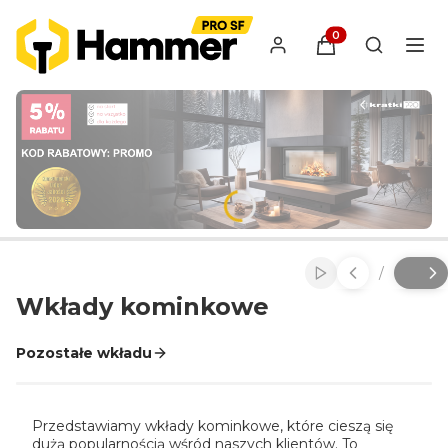
Produkty w koszyk
Otwórz wy
/
Włącz automatyc
Slajd
z
Wkłady kominkowe
Pozostałe wkładu
Przedstawiamy wkłady kominkowe, które cieszą się
dużą popularnością wśród naszych klientów. To