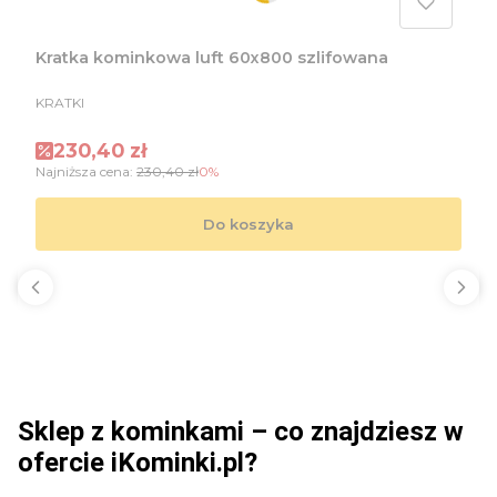
Kratka kominkowa luft 60x800 szlifowana
PRODUCENT
KRATKI
Cena promocyjna
230,40 zł
Najniższa cena:
230,40 zł
0%
Do koszyka
Sklep z kominkami – co znajdziesz w
ofercie iKominki.pl?