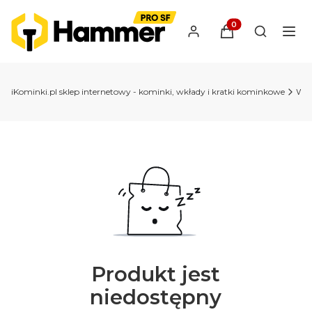
Produkty w koszyk
Otwórz wy
iKominki.pl sklep internetowy - kominki, wkłady i kratki kominkowe
Wkł
Produkt jest
niedostępny