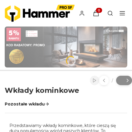
Produkty w koszyk
Otwórz wy
/
Włącz automatyc
Slajd
z
Wkłady kominkowe
Pozostałe wkładu
Przedstawiamy wkłady kominkowe, które cieszą się
dużą popularnością wśród naszych klientów. To