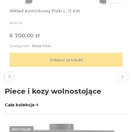
Wkład kominkowy Floki L 12 kW
PRODUCENT
KRATKI
Cena
6 700,00 zł
Dostępność:
duża ilość
Zobacz produkt
Piece i kozy wolnostojące
Cała kolekcja
BESTSELLER