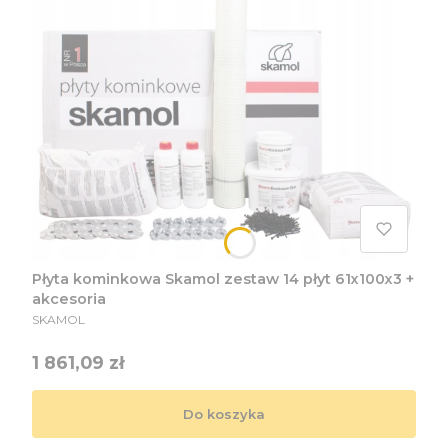
Płyta kominkowa Skamol zestaw 14 płyt 61x100x3 +
akcesoria
PRODUCENT
SKAMOL
Cena
1 861,09 zł
Do koszyka