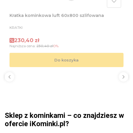
Kratka kominkowa luft 60x800 szlifowana
PRODUCENT
KRATKI
Cena promocyjna
230,40 zł
Najniższa cena:
230,40 zł
0%
Do koszyka
Sklep z kominkami – co znajdziesz w
ofercie iKominki.pl?