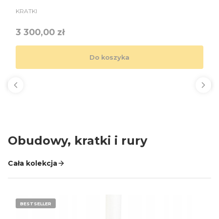
PRODUCENT
KRATKI
Cena
3 300,00 zł
Do koszyka
Obudowy, kratki i rury
Cała kolekcja
BESTSELLER