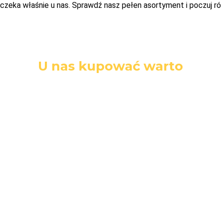
czeka właśnie u nas. Sprawdź nasz pełen asortyment i poczuj ró
U nas kupować warto
Darmowa
Łatwe
Bezpieczne
dostawa
zwroty
zakupy
Darmowa
14 dni na
Wszystkie dane
dostawa przy
zwrot towaru
i płatności są
zakupach
bez podania
zabezpieczone