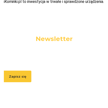
iKominki.pl to inwestycja w trwałe i sprawdzone urządzenia.
Newsletter
Podaj swój adres e-mail, jeżeli chcesz otrzymywać
informacje o nowościach i promocjach.
Zapisz się
Zapisując się, akceptujesz nasz
Regulamin
(w zakresie dotyczącym
Newslettera). Przetwarzanie danych odbywa się zgodnie z
Polityką
prywatności
.