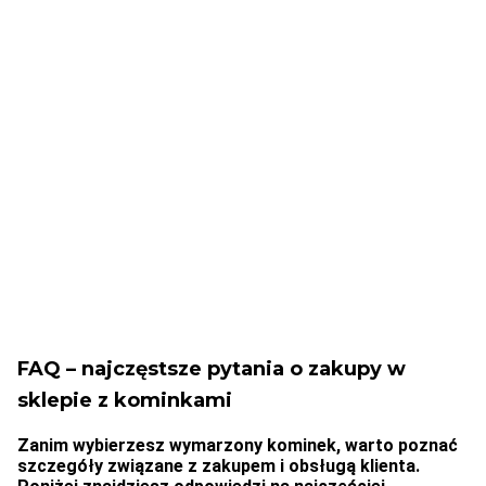
powyżej 199 zł
przyczyny
Nagradzamy
Najlepsza jakość
klientów
Sprzedajemy jakościowe
Specjalne prezenty dla
produkty
stałych klientów
FAQ – najczęstsze pytania o zakupy w
sklepie z kominkami
Zanim wybierzesz wymarzony kominek, warto poznać
szczegóły związane z zakupem i obsługą klienta.