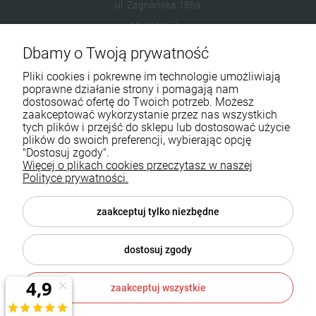
ul. Zagnańska 186a
25-563 Kielce
Dbamy o Twoją prywatność
601954074
Pliki cookies i pokrewne im technologie umożliwiają
biuro@ikominki.pl
poprawne działanie strony i pomagają nam
dostosować ofertę do Twoich potrzeb. Możesz
zaakceptować wykorzystanie przez nas wszystkich
Pomoc
tych plików i przejść do sklepu lub dostosować użycie
plików do swoich preferencji, wybierając opcję
Moje konto
"Dostosuj zgody".
Więcej o plikach cookies przeczytasz w naszej
Polityce prywatności.
Płatności i dostawa
Informacje
zaakceptuj tylko niezbędne
O nas
dostosuj zgody
zaakceptuj wszystkie