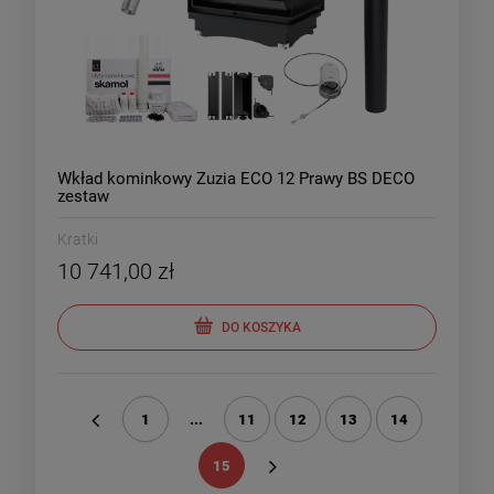
Wkład kominkowy Zuzia ECO 12 Prawy BS DECO
zestaw
Kratki
10 741,00 zł
DO KOSZYKA
1
...
11
12
13
14
«
15