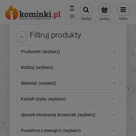
601954074
biuro@ikominki.pl
Szukaj
(pusty)
Menu
Filtruj produkty
Producent: (wybierz)
Rodzaj: (wybierz)
Materiał: (wybierz)
Kształt szyby: (wybierz)
Sposób otwierania drzwiczek: (wybierz)
Powietrze z zewnątrz: (wybierz)